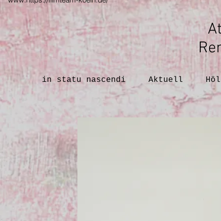
At
Ren
in statu nascendi
Aktuell
Höl