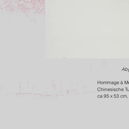
Abg
Hommage à Mei
Chinesische Tu
ca 95 x 53 cm,